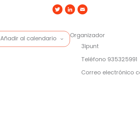
Twitter
LinkedIn
Email
Organizador
Añadir al calendario
3ipunt
Teléfono
935325991
Correo electrónico
c