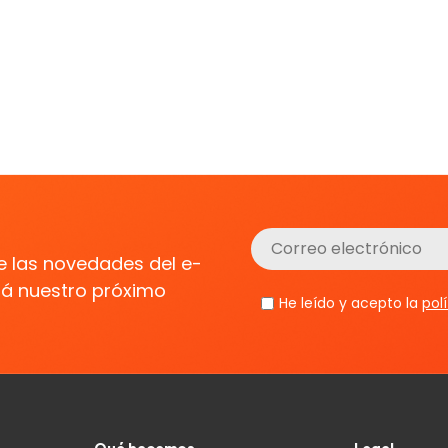
de las novedades del e-
erá nuestro próximo
He leído y acepto la
pol
Qué hacemos
Legal