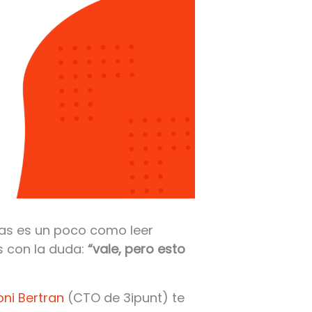
las es un poco como leer
s con la duda:
“vale, pero esto
oni Bertran
(CTO de 3ipunt) te