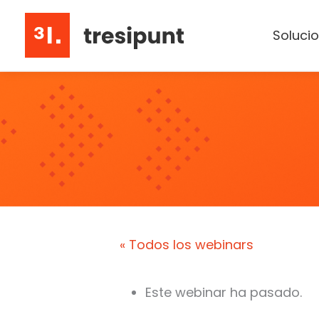
Ir
al
Soluci
contenido
« Todos los webinars
Este webinar ha pasado.