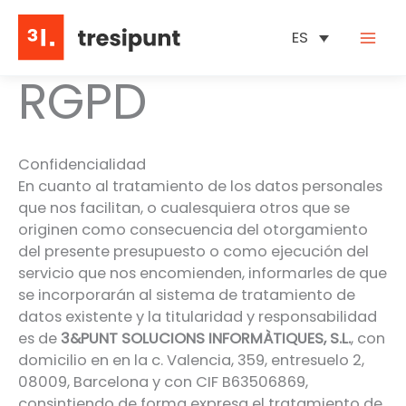
Ir
al
ES
contenido
RGPD
Confidencialidad
En cuanto al tratamiento de los datos personales
que nos facilitan, o cualesquiera otros que se
originen como consecuencia del otorgamiento
del presente presupuesto o como ejecución del
servicio que nos encomienden, informarles de que
se incorporarán al sistema de tratamiento de
datos existente y la titularidad y responsabilidad
es de
3&PUNT SOLUCIONS INFORMÀTIQUES, S.L.
, con
domicilio en en la c. Valencia, 359, entresuelo 2,
08009, Barcelona y con CIF B63506869,
consintiendo de forma expresa el tratamiento de