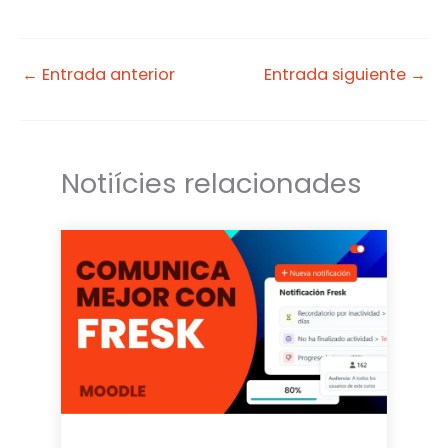
it
k
a
t
e
il
e
d
←
Entrada anterior
Entrada siguiente
→
r
I
n
Notiícies relacionades