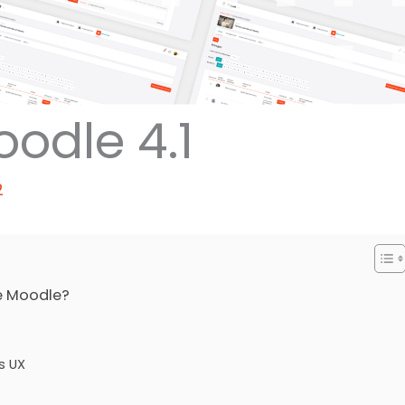
odle 4.1
2
de Moodle?
s UX