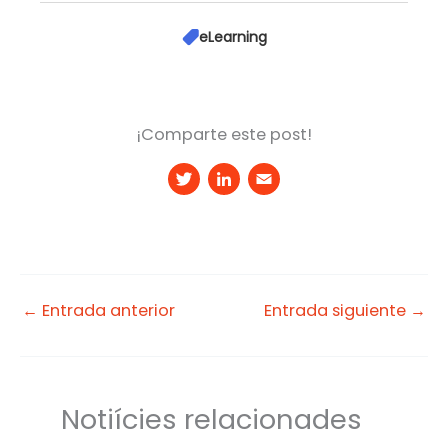
eLearning
¡Comparte este post!
T
Li
E
w
n
m
it
k
a
t
e
il
e
d
←
Entrada anterior
Entrada siguiente
→
r
I
n
Notiícies relacionades