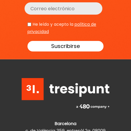
He leído y acepto la
política de
privacidad
Barcelona
c. de València 359, entresòl 2a, 08009