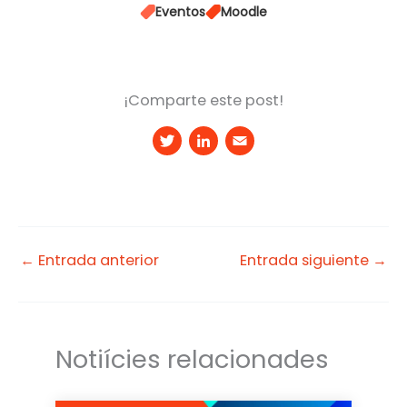
Eventos
Moodle
¡Comparte este post!
T
Li
E
w
n
m
it
k
a
t
e
il
e
d
←
Entrada anterior
Entrada siguiente
→
r
I
n
Notiícies relacionades