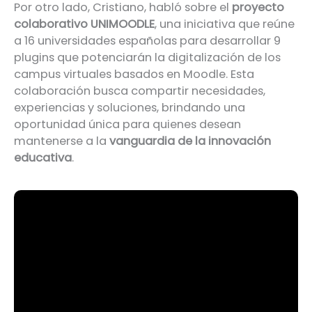
Por otro lado, Cristiano, habló sobre el
proyecto
colaborativo UNIMOODLE
, una iniciativa que reúne
a 16 universidades españolas para desarrollar 9
plugins que potenciarán la digitalización de los
campus virtuales basados en Moodle. Esta
colaboración busca compartir necesidades,
experiencias y soluciones, brindando una
oportunidad única para quienes desean
mantenerse a la
vanguardia de la innovación
educativa
.