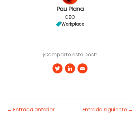
Pau Plana
CEO
Workplace
¡Comparte este post!
T
Li
E
w
n
m
it
k
a
t
e
il
e
d
←
Entrada anterior
Entrada siguiente
→
r
I
n