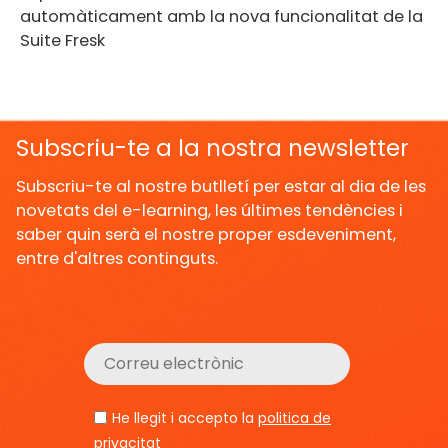
automàticament amb la nova funcionalitat de la
Suite Fresk
Subscriu-te a la nostra newsletter
Subscriu-te al nostre butlletí per estar al dia de les
novetats del e-learning, les últimes tendències i
saber quin serà el nostre proper esdeveniment,
entre d'altres continguts.
He llegit i accepto la
politica de
privacitat