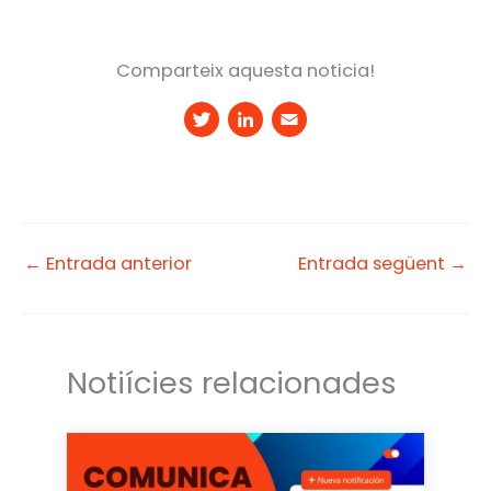
Comparteix aquesta noticia!
T
Li
E
w
n
m
it
k
a
t
e
il
e
d
←
Entrada anterior
Entrada següent
→
r
I
n
Notiícies relacionades