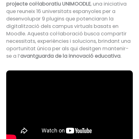
projecte col·laboratiu UNIMOODLE
, una iniciativa
que reuneix 16 universitats espanyoles per a
desenvolupar 9 plugins que potenciaran la
digitalització dels campus virtuals basats en
Moodle. Aquesta col·laboració busca compartir
necessitats, experiències i solucions, brindant una
oportunitat única per als qui desitgen mantenir-
se a l’
avantguarda de la innovació educativa
.