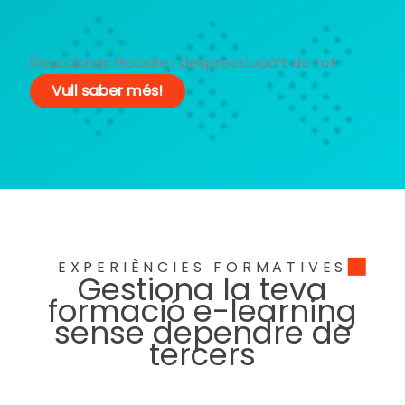
Descobreix Goodle i despreocupa’t de tot
Vull saber més!
EXPERIÈNCIES FORMATIVES
Gestiona la teva
formació e-learning
sense dependre de
tercers