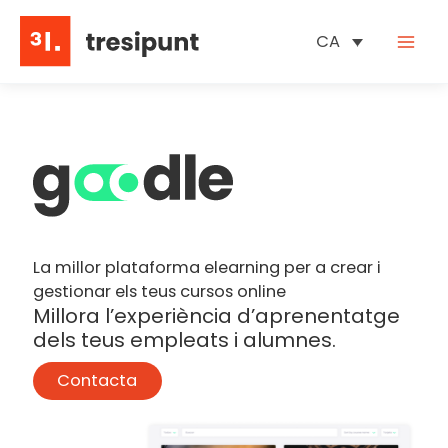
Vés
al
CA
contingut
La millor plataforma elearning per a crear i
gestionar els teus cursos online
Millora l’experiència d’aprenentatge
dels teus empleats i alumnes.
Contacta