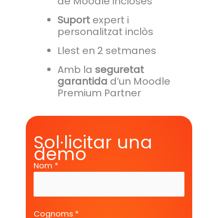
de Moodle incloses
Suport
expert i
personalitzat inclòs
Llest en 2 setmanes
Amb la
seguretat
garantida
d’un Moodle
Premium Partner
Sol·licitar una
demo
Nom *
Cognoms *