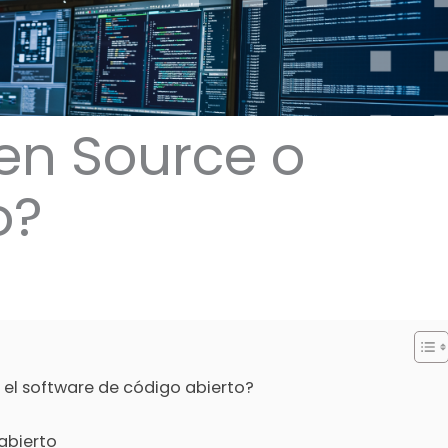
en Source o
o?
y el software de código abierto?
abierto