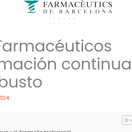
 Farmacéuticos
rmación continua
busto
2024