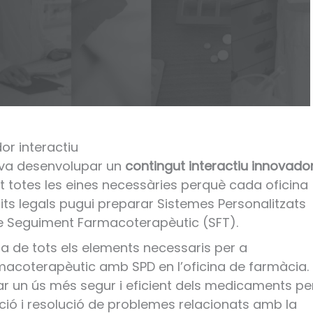
or interactiu
t va desenvolupar un
contingut interactiu innovado
t totes les eines necessàries perquè cada oficina
ts legals pugui preparar Sistemes Personalitzats
de Seguiment Farmacoterapèutic (SFT).
ada de tots els elements necessaris per a
macoterapèutic amb SPD en l’oficina de farmàcia.
r un ús més segur i eficient dels medicaments pe
nció i resolució de problemes relacionats amb la