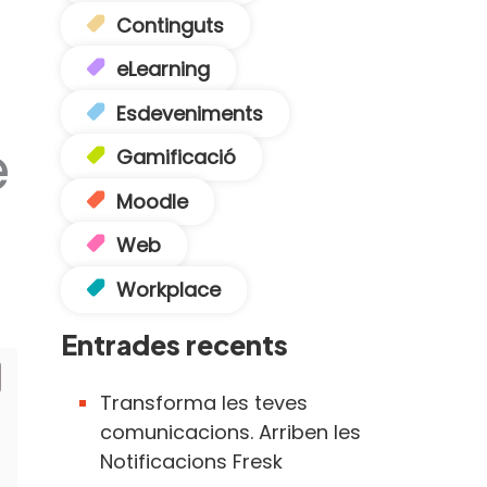
Continguts
eLearning
Esdeveniments
e
Gamificació
Moodle
Web
Workplace
Entrades recents
Transforma les teves
comunicacions. Arriben les
Notificacions Fresk