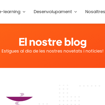
e-learning
Desenvolupament
Nosaltre
El nostre blog
Estigues al dia de les nostres novetats i notícies!