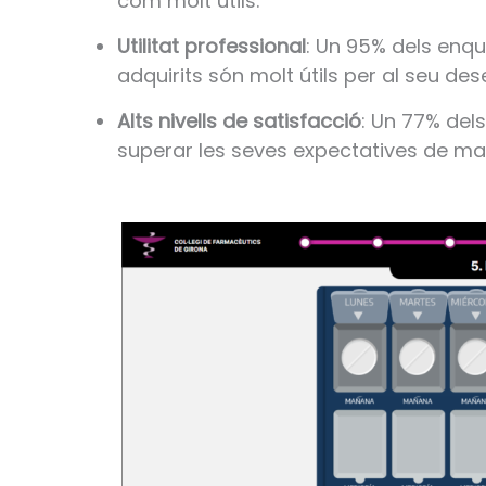
com molt útils.
Utilitat professional
: Un 95% dels enq
adquirits són molt útils per al seu d
Alts nivells de satisfacció
: Un 77% del
superar les seves expectatives de ma