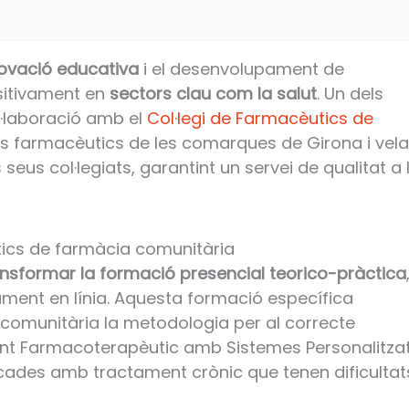
ovació educativa
i el desenvolupament de
sitivament en
sectors clau com la salut
. Un dels
l·laboració amb el
Col·legi de Farmacèutics de
els farmacèutics de les comarques de Girona i vela
seus col·legiats, garantint un servei de qualitat a 
tics de farmàcia comunitària
ansformar la formació presencial teorico-pràctica
ament en línia. Aquesta formació específica
comunitària la metodologia per al correcte
nt Farmacoterapèutic amb Sistemes Personalitza
cades amb tractament crònic que tenen dificultat