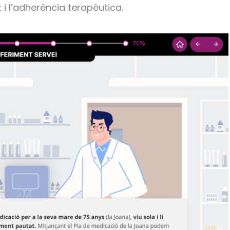
i l’adherència terapèutica.