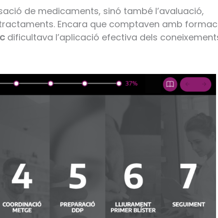
sació de medicaments, sinó també l’avaluació,
ls tractaments. Encara que comptaven amb formac
c
dificultava l’aplicació efectiva dels coneixement