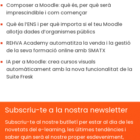
Composer a Moodle: què és, per què serà
imprescindible i com començar
Què és l’ENS i per què importa si el teu Moodle
allotja dades d’organismes públics
REHVA Academy automatitza la venda i la gestió
de la seva formació online amb SMATX
IA per a Moodle: crea cursos visuals
automàticament amb la nova funcionalitat de la
Suite Fresk
Subscriu-te a la nostra newsletter
Subscriu-te al nostre butlletí per estar al dia de les
novetats del e-learning, les últimes tendències i
saber quin serà el nostre proper esdeveniment,