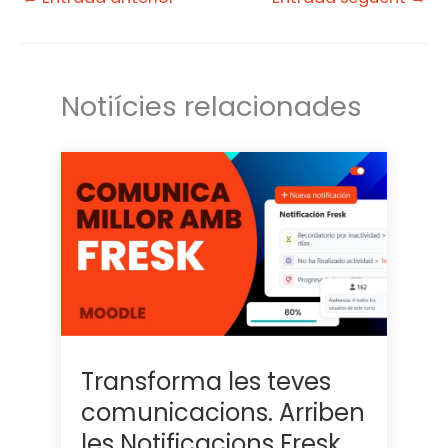
r
I
n
Notiícies relacionades
Transforma les teves
comunicacions. Arriben
les Notificacions Fresk