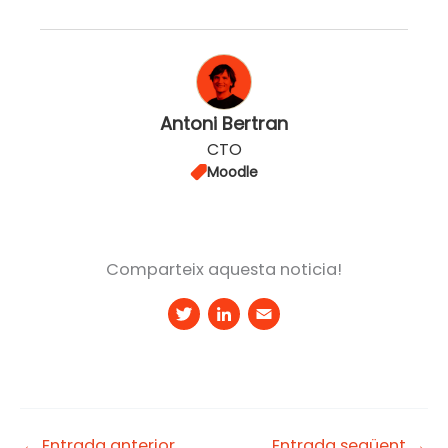
Antoni Bertran
CTO
Moodle
Comparteix aquesta noticia!
T
Li
E
w
n
m
it
k
a
t
e
il
e
d
←
Entrada anterior
Entrada següent
→