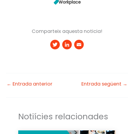
Workplace
Comparteix aquesta noticia!
T
Li
E
w
n
m
it
k
a
t
e
il
e
d
←
Entrada anterior
Entrada següent
→
r
I
n
Notiícies relacionades