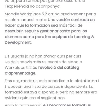
valor, però també pot generar desordre si
l’experiència no acompanya.
Moodle Workplace 5.2 arriba precisament per a
resoldre aquest repte.
Una versión centrada en
hacer que la formación sea más fácil de
descubrir, seguir y gestionar tanto para los
alumnos como para los equipos de Learning &
Development.
Els usuaris ja no han d’anar curs per curs
Un dels canvis més rellevants de Moodle
Workplace 5.2 és l’
evolució del catàleg
d’aprenentatge.
Fins ara, molts usuaris accedien a la plataforma i
trobaven una llista de cursos independents. La
formació estava disponible, però no sempre era
evident quin era el següent pas.
Amb la nova versió,
els programes formatius