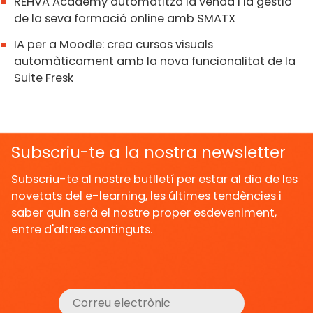
REHVA Academy automatitza la venda i la gestió
de la seva formació online amb SMATX
IA per a Moodle: crea cursos visuals
automàticament amb la nova funcionalitat de la
Suite Fresk
Subscriu-te a la nostra newsletter
Subscriu-te al nostre butlletí per estar al dia de les
novetats del e-learning, les últimes tendències i
saber quin serà el nostre proper esdeveniment,
entre d'altres continguts.