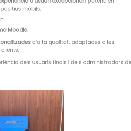
experiència d’usuari excepcional
i potencien
spositius mòbils.
n:
ema Moodle.
sonalitzades
d’alta qualitat, adaptades a les
clients.
periència dels usuaris finals i dels administradors d