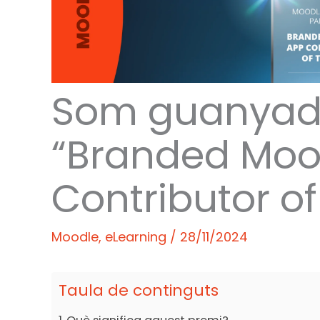
Som guanyado
“Branded Moo
Contributor of
Moodle
,
eLearning
/
28/11/2024
Taula de continguts