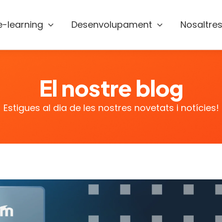
e-learning
Desenvolupament
Nosaltre
El nostre blog
Estigues al dia de les nostres novetats i notícies!