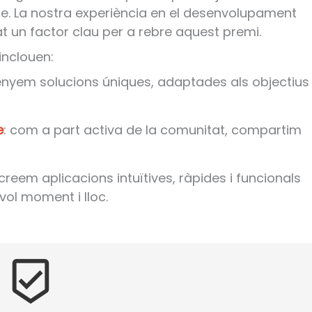
ge. La nostra experiència en el desenvolupament
t un factor clau per a rebre aquest premi.
inclouen:
senyem solucions úniques, adaptades als objectius 
e
: com a part activa de la comunitat, compartim
 creem aplicacions intuïtives, ràpides i funcionals
vol moment i lloc.
beenhere