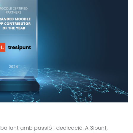
allant amb passió i dedicació. A 3ipunt,