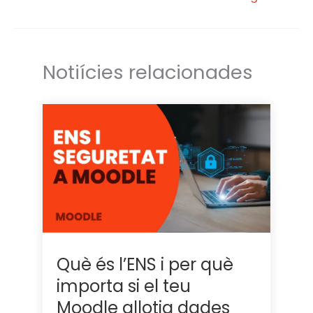
r
I
n
Notiícies relacionades
Què és l’ENS i per què
importa si el teu
Moodle allotja dades