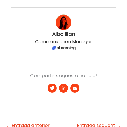
Alba Illan
Communication Manager
eLearning
Comparteix aquesta noticia!
T
Li
E
w
n
m
it
k
a
t
e
il
e
d
←
Entrada anterior
Entrada següent
→