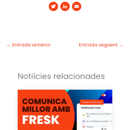
T
Li
E
w
n
m
it
k
a
t
e
il
e
d
←
Entrada anterior
Entrada següent
→
r
I
n
Notiícies relacionades