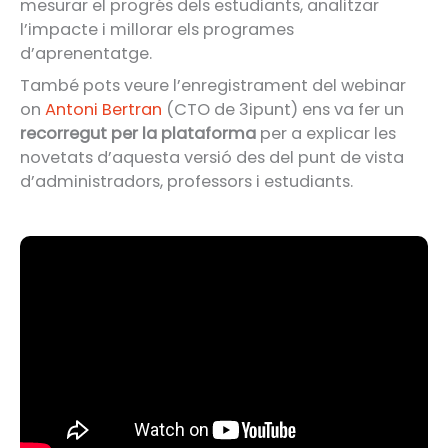
mesurar el progrés dels estudiants, analitzar
l’impacte i millorar els programes
d’aprenentatge.
També pots veure l’enregistrament del webinar
on
Antoni Bertran
(CTO de 3ipunt) ens va fer un
recorregut per la plataforma
per a explicar les
novetats d’aquesta versió des del punt de vista
d’administradors, professors i estudiants.