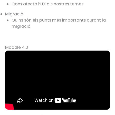
Com afecta l’UX als nostres temes
Migració
Quins són els punts més importants durant la
migració
Moodle 4.0