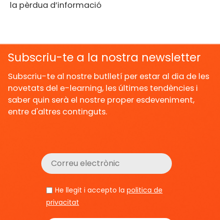
la pèrdua d’informació
Subscriu-te a la nostra newsletter
Subscriu-te al nostre butlletí per estar al dia de les
novetats del e-learning, les últimes tendències i
saber quin serà el nostre proper esdeveniment,
entre d'altres continguts.
He llegit i accepto la
politica de
privacitat