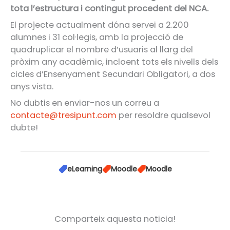
tota l’estructura i contingut procedent del NCA.
El projecte actualment dóna servei a 2.200
alumnes i 31 col·legis, amb la projecció de
quadruplicar el nombre d’usuaris al llarg del
pròxim any acadèmic, incloent tots els nivells dels
cicles d’Ensenyament Secundari Obligatori, a dos
anys vista.
No dubtis en enviar-nos un correu a
contacte@tresipunt.com
per resoldre qualsevol
dubte!
eLearning
Moodle
Moodle
Comparteix aquesta noticia!