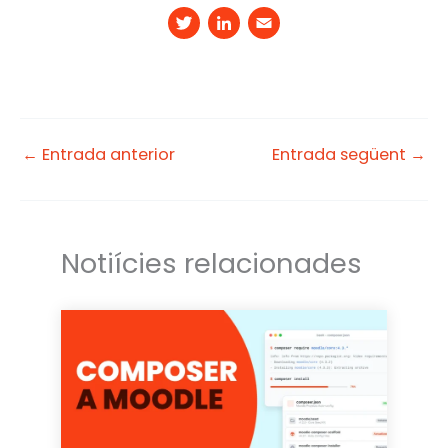
T
Li
E
w
n
m
it
k
a
t
e
il
e
d
←
Entrada anterior
Entrada següent
→
r
I
n
Notiícies relacionades