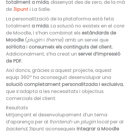
totalment a mida
, dissenyat des de zero, de la mà
de
3ipunt
i La Salle.
La personalització de la plataforma està feta
totalment
a mida
. La solució no existeix en el
core
de Moodle, i s’han combinat els
estàndards de
Moodle
(
plugin
i
theme
) amb un servei que
sol·licita
i
consumeix els continguts del client.
Addicionalment, s’ha creat un
servei d’impressió
de PDF.
Així doncs, gràcies a aquest projecte, aquest
equip 360º ha aconseguit desenvolupar una
solució completament personalitzada i exclusiva
,
que s’adapta a les necessitats i objectius
comercials del client.
Resultats
Mitjançant el desenvolupament d’un tema
d’aparença per al
frontend
i un
plugin
local per al
backend
, 3ipunt aconsegueix
integrar a Moodle