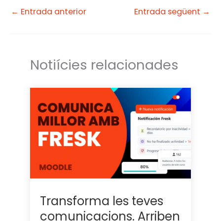
e
d
←
Entrada anterior
Entrada següent
→
r
I
n
Notiícies relacionades
Transforma les teves
comunicacions. Arriben