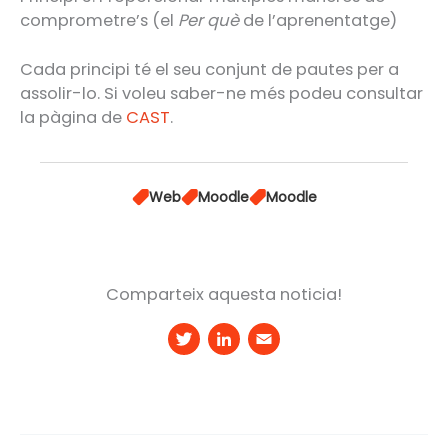
comprometre’s (el
Per què
de l’aprenentatge)
Cada principi té el seu conjunt de pautes per a
assolir-lo. Si voleu saber-ne més podeu consultar
la pàgina de
CAST
.
Web
Moodle
Moodle
Comparteix aquesta noticia!
T
Li
E
w
n
m
it
k
a
t
e
il