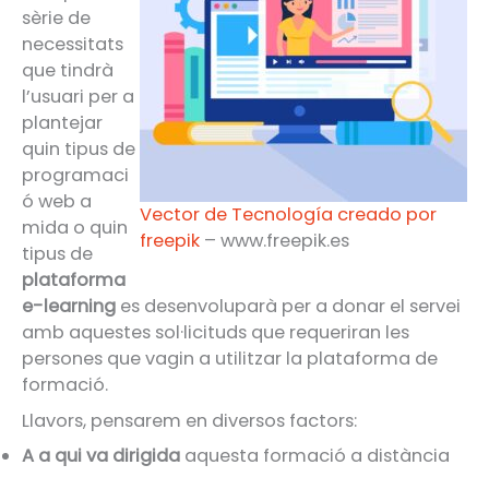
sèrie de
necessitats
que tindrà
l’usuari per a
plantejar
quin tipus de
programaci
ó web a
Vector de Tecnología creado por
mida o quin
freepik
– www.freepik.es
tipus de
plataforma
e-learning
es desenvoluparà per a donar el servei
amb aquestes sol·licituds que requeriran les
persones que vagin a utilitzar la plataforma de
formació.
Llavors, pensarem en diversos factors:
A a qui va dirigida
aquesta formació a distància