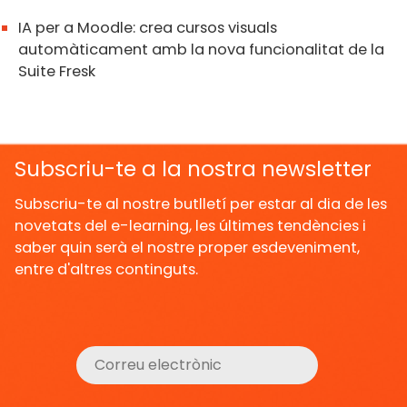
IA per a Moodle: crea cursos visuals
automàticament amb la nova funcionalitat de la
Suite Fresk
Subscriu-te a la nostra newsletter
Subscriu-te al nostre butlletí per estar al dia de les
novetats del e-learning, les últimes tendències i
saber quin serà el nostre proper esdeveniment,
entre d'altres continguts.