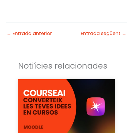
w
n
m
it
k
a
t
e
il
e
d
←
Entrada anterior
Entrada següent
→
r
I
n
Notiícies relacionades