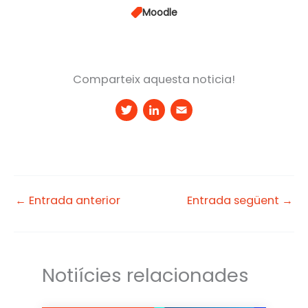
Moodle
Comparteix aquesta noticia!
T
Li
E
w
n
m
it
k
a
t
e
il
e
d
←
Entrada anterior
Entrada següent
→
r
I
n
Notiícies relacionades