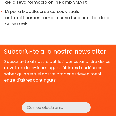
de la seva formació online amb SMATX
IA per a Moodle: crea cursos visuals
automàticament amb la nova funcionalitat de la
Suite Fresk
Subscriu-te a la nostra newsletter
Subscriu-te al nostre butlletí per estar al dia de les
novetats del e-learning, les últimes tendències i
saber quin serà el nostre proper esdeveniment,
entre d'altres continguts.